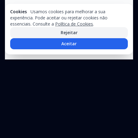
Cookies
Usamos cookies para melhorar a sua
experiência. Pode aceitar ou rejeitar cookies não
essenciais. Consulte a
Política de Cookies
.
Rejeitar
Aceitar
Precisa de assistência técnica?
Suporte especializado para equipamentos industriais e linhas de
produção