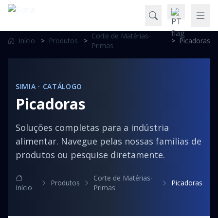
Corte de Matérias-
Início
>
Produtos
>
>
Picadoras
Primas
SIMIA · CATÁLOGO
Picadoras
Soluções completas para a indústria
alimentar. Navegue pelas nossas famílias de
produtos ou pesquise diretamente.
Corte de Matérias-
Produtos
Picadoras
Início
Primas