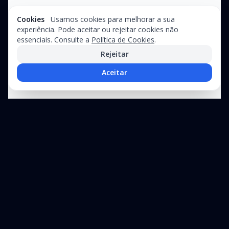
Cookies
Usamos cookies para melhorar a sua
experiência. Pode aceitar ou rejeitar cookies não
essenciais. Consulte a
Política de Cookies
.
Rejeitar
Aceitar
Precisa de assistência técnica?
Suporte especializado para equipamentos industriais e linhas de
produção