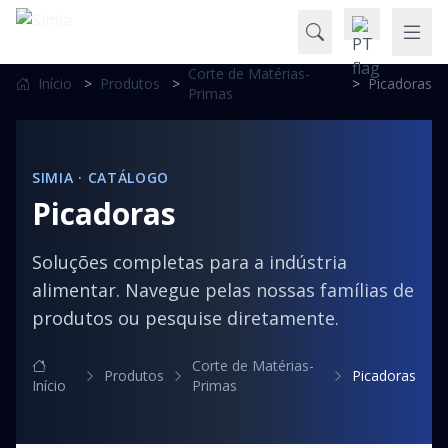
Corte de Matérias-
Início
>
Produtos
>
>
Picadoras
Primas
SIMIA · CATÁLOGO
Picadoras
Soluções completas para a indústria
alimentar. Navegue pelas nossas famílias de
produtos ou pesquise diretamente.
Corte de Matérias-
Produtos
Picadoras
Início
Primas