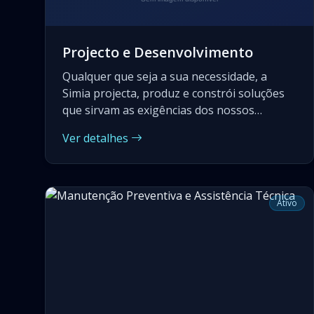
Projecto e Desenvolvimento
Qualquer que seja a sua necessidade, a
Simia projecta, produz e constrói soluções
que sirvam as exigências dos nossos
clientes. Ajudamos a identificar os
Ver detalhes
equipamentos adequados à sua realidade.
Tudo em conformidade com os
regulamentos e exigências locais. Projectos
chave na mão.
Ativo