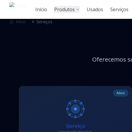
Início
Produtos
Usados
Serviços
Início
>
Serviços
Oferecemos so
Ativo