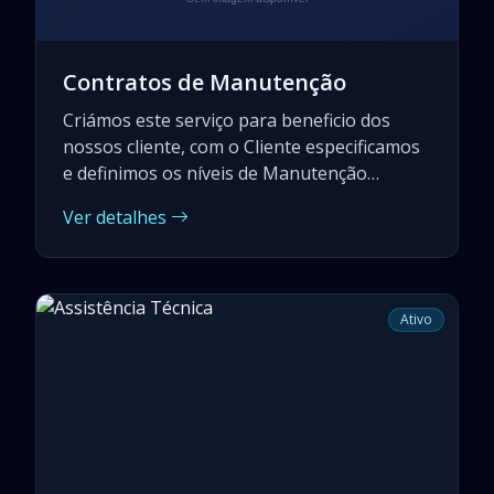
Contratos de Manutenção
Criámos este serviço para beneficio dos
nossos cliente, com o Cliente especificamos
e definimos os níveis de Manutenção
preventiva e correctiva de que necessita,
Ver detalhes
num serviço feito à medida das suas
necessidades.
Ativo