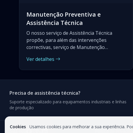
Manutenção Preventiva e
Assistência Técnica
O nosso serviço de Assistência Técnica
propõe, para além das intervenções
correctivas, serviço de Manutenção
Preventiva que engloba um conjunto de
Ver detalhes
actividades periódicas, de forma a garantir a
fiabilidade necessária ao correcto
funcionamento dos equipamentos.
Precisa de assistência técnica?
Suporte especializado para equipamentos industriais e linhas
de produção
Cookies
Usamos cookies para melhorar a sua experiência. Pode
Siga-nos
Política de Privacid