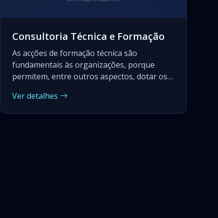
Consultoria Técnica e Formação
As acções de formação técnica são
fundamentais às organizações, porque
permitem, entre outros aspectos, dotar os
seus recursos humanos de conhecimentos
Ver detalhes
sobre: Noções específicas do funcionamento
dos equipamentos; Identificação de
situações de má utilização; Manutenção
básica e utilização eficiente dos
equipamentos.