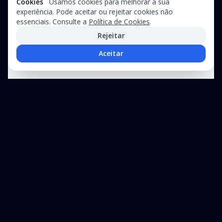
Cookies
Usamos cookies para melhorar a sua
experiência. Pode aceitar ou rejeitar cookies não
essenciais. Consulte a
Política de Cookies
.
Rejeitar
Aceitar
Precisa de assistência técnica?
Suporte especializado para equipamentos industriais e linhas de
produção
+351 212 326
Contacte-
WhatsApp
970
nos