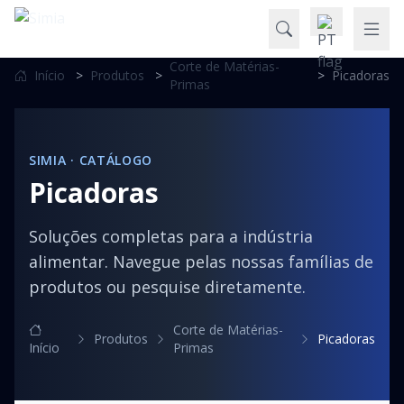
Corte de Matérias-
Início
>
Produtos
>
>
Picadoras
Primas
SIMIA · CATÁLOGO
Picadoras
Soluções completas para a indústria
alimentar. Navegue pelas nossas famílias de
produtos ou pesquise diretamente.
Corte de Matérias-
Produtos
Picadoras
Início
Primas