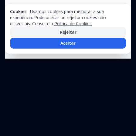
Cookies
Usamos cookies para melhorar a sua
experiência. Pode aceitar ou rejeitar cookies não
essenciais. Consulte a
Política de Cookies
.
Rejeitar
Aceitar
Precisa de assistência técnica?
Suporte especializado para equipamentos industriais e linhas de
produção