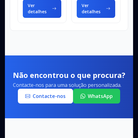
produtos. São fáceis
produtos. São fáceis
Ver
Ver
d...
d...
detalhes
detalhes
Não encontrou o que procura?
Contacte-nos para uma solução personalizada.
Contacte-nos
WhatsApp