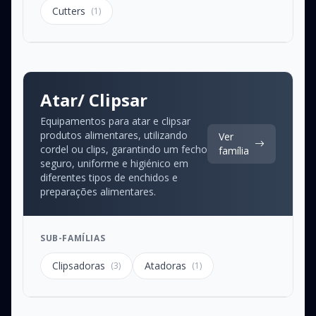
Cutters
(1)
Atar/ Clipsar
Equipamentos para atar e clipsar
produtos alimentares, utilizando
Ver
cordel ou clips, garantindo um fecho
família
seguro, uniforme e higiénico em
diferentes tipos de enchidos e
preparações alimentares.
SUB-FAMÍLIAS
Clipsadoras
Atadoras
(3)
(1)