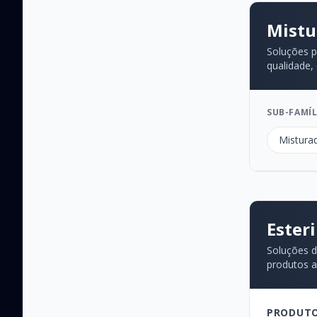
Mistu
Soluções p
qualidade,
SUB-FAMÍL
Mistura
Esteri
Soluções d
produtos at
PRODUTO