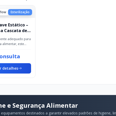
iflow
Esterilização
ave Estático –
a Cascata de
mente adequado para
ia alimentar, este
 combina facilidade
ação e construção
consulta
arantindo maior
d...
r detalhes
ne e Segurança Alimentar
 equipamentos destinados a garantir elevados padrões de higiene, l