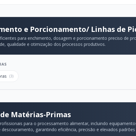
mento e Porcionamento/ Linhas de Pi
ficientes para enchimento, dosagem e porcionamento preciso de pro
de, qualidade e otimização dos processos produtivos.
IAS
ras
(3)
 de Matérias-Primas
rofissionais para o processamento alimentar, incluindo equipamento
e descouramento, garantindo eficiência, precisão e elevados padrões