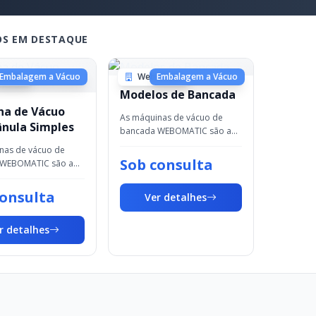
S EM DESTAQUE
matic
Embalagem a Vácuo
Webomatic
Embalagem a Vácuo
Modelos de Bancada
na de Vácuo
As máquinas de vácuo de
nula Simples
bancada WEBOMATIC são a
solução fiável para a
nas de vácuo de
embalagem a vácuo rápida,
Sob consulta
 WEBOMATIC são a
simples e segura de
iável para a
pequenos produtos. São
m a vácuo rápida,
consulta
Ver detalhes
fáceis d...
 segura de
 produtos. São
r detalhes