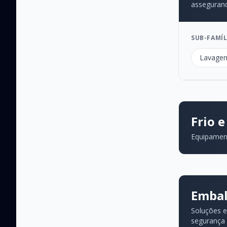
assegurand
SUB-FAMÍL
Lavagem
Frio 
Equipament
Embal
Soluções e
segurança 