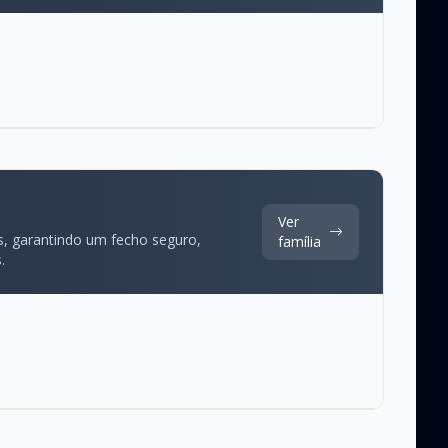
Ver
ps, garantindo um fecho seguro,
família
.