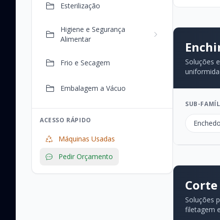
Esterilização
Higiene e Segurança
Alimentar
Enchi
Soluções e
Frio e Secagem
uniformida
Embalagem a Vácuo
SUB-FAMÍL
ACESSO RÁPIDO
Enchedo
Máquinas Usadas
Pedir Orçamento
Corte
Soluções p
filetagem 