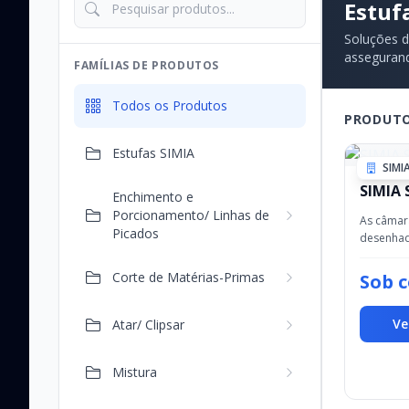
Estuf
Soluções d
assegurand
FAMÍLIAS DE PRODUTOS
Todos os Produtos
PRODUTO
Estufas SIMIA
SIMI
SIMIA S
Enchimento e
Porcionamento/ Linhas de
As câmar
Picados
desenhad
cozer e 
carne, pe
Corte de Matérias-Primas
Sob 
processa
efectuado
Ve
Atar/ Clipsar
Mistura