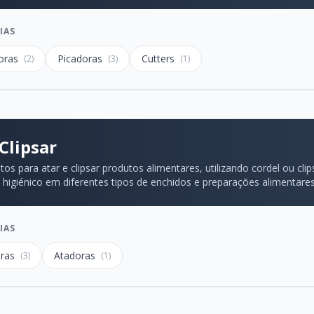
IAS
oras
Picadoras
Cutters
(2)
(3)
(1)
Clipsar
os para atar e clipsar produtos alimentares, utilizando cordel ou cli
 higiénico em diferentes tipos de enchidos e preparações alimentares
IAS
oras
Atadoras
(3)
(1)