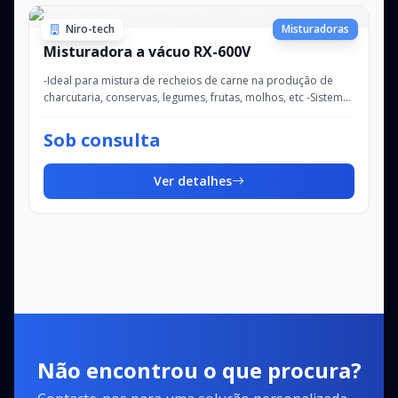
Niro-tech
Misturadoras
Misturadora a vácuo RX-600V
-Ideal para mistura de recheios de carne na produção de
charcutaria, conservas, legumes, frutas, molhos, etc -Sistema
duplo das pás de mistura -P...
Sob consulta
Ver detalhes
Não encontrou o que procura?