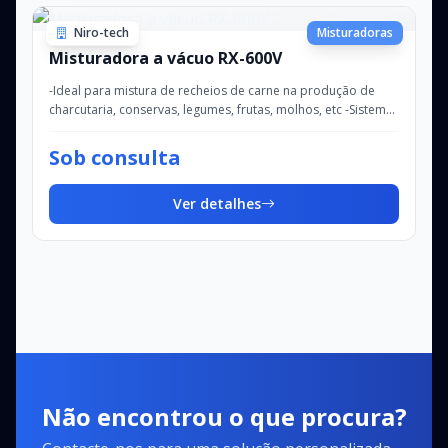
Niro-tech
Misturadoras
Misturadora a vácuo RX-600V
-Ideal para mistura de recheios de carne na produção de
charcutaria, conservas, legumes, frutas, molhos, etc -Sistema
duplo das pás de mistura -P...
Sob consulta
Ver detalhes
Não encontrou o que procura?