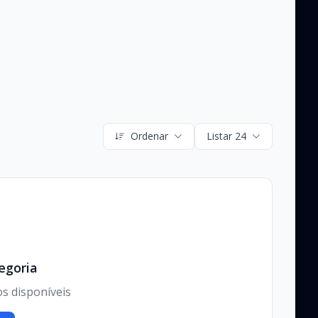
Ordenar
Listar 24
egoria
os disponíveis