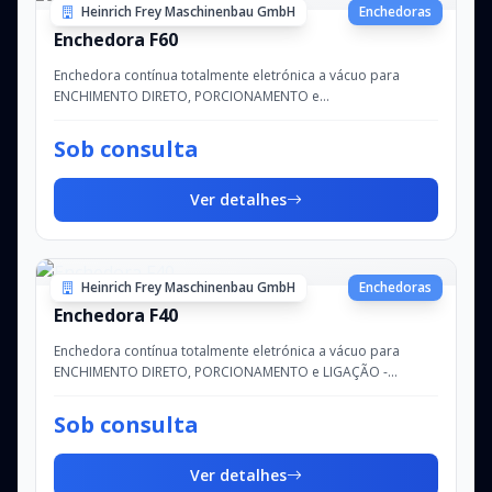
Heinrich Frey Maschinenbau GmbH
Enchedoras
Enchedora F60
Enchedora contínua totalmente eletrónica a vácuo para
ENCHIMENTO DIRETO, PORCIONAMENTO e
LIGAÇÃOCapacidade de enchimento: até aprox. 2.900 kg/h -
Pr...
Sob consulta
Ver detalhes
Heinrich Frey Maschinenbau GmbH
Enchedoras
Enchedora F40
Enchedora contínua totalmente eletrónica a vácuo para
ENCHIMENTO DIRETO, PORCIONAMENTO e LIGAÇÃO -
Capacidade de enchimento: até aprox. 1.900 kg/h -...
Sob consulta
Ver detalhes