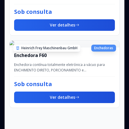
Capacidade de enchimento: até aprox. 1.900 kg/h -...
Sob consulta
Ver detalhes
Heinrich Frey Maschinenbau GmbH
Enchedoras
Enchedora F60
Enchedora contínua totalmente eletrónica a vácuo para
ENCHIMENTO DIRETO, PORCIONAMENTO e
LIGAÇÃOCapacidade de enchimento: até aprox. 2.900 kg/h -
Pr...
Sob consulta
Ver detalhes