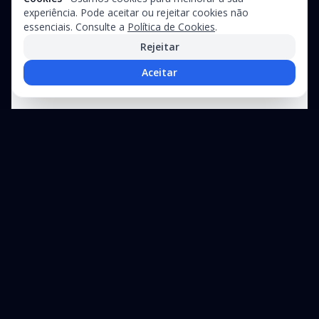
experiência. Pode aceitar ou rejeitar cookies não
essenciais. Consulte a
Política de Cookies
.
Rejeitar
Aceitar
Precisa de assistência técnica?
Suporte especializado para equipamentos industriais e linhas de
produção
+351 212 326
Contacte-