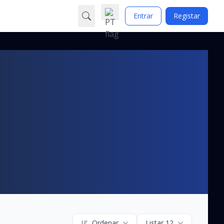
Entrar
Registar
Ordenar
Listar 12