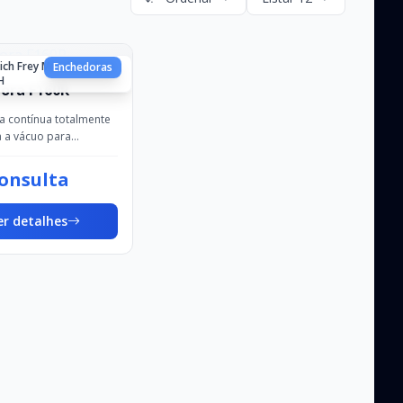
rich Frey Maschinenbau
Enchedoras
H
ora F160R
a contínua totalmente
a a vácuo para
NTO DIRETO,
AMENTO e LIGAÇÃO -
onsulta
de de enchimento: até
00 kg/h -...
er detalhes