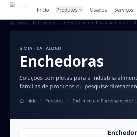
Início
Produtos
Usados
Serviços
Início
>
Produtos
>
Enchimento e Porcionamento/ Linh
SIMIA · CATÁLOGO
Enchedoras
Soluções completas para a indústria alimen
famílias de produtos ou pesquise diretamen
Início
Produtos
Enchimento e Porcionamento/ L
Enchedor