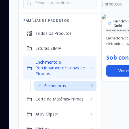
3 produtos
FAMÍLIAS DE PRODUTOS
Heinrich
GmbH
Enchedora
Todos os Produtos
Enchedora co
eletrónica a 
Estufas SIMIA
ENCHIMENTO 
PORCIONAME
Sob con
LIGAÇÃOCapa
Enchimento e
enchimento: a
Porcionamento/ Linhas de
Ver d
kg/h -Pr...
Picados
Enchedoras
3
Corte de Matérias-Primas
Atar/ Clipsar
Mistura