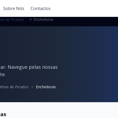
Sobre Nós
Contactos
as de Picados
>
Enchedoras
tar. Navegue pelas nossas
te.
inhas de Picados
Enchedoras
as