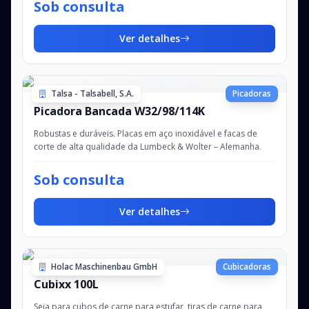
Sob consulta
Ver detalhes
Talsa - Talsabell, S.A.
Picadoras
Picadora Bancada W32/98/114K
Robustas e duráveis. Placas em aço inoxidável e facas de
corte de alta qualidade da Lumbeck & Wolter – Alemanha.
Sob consulta
Ver detalhes
Holac Maschinenbau GmbH
Cubicadoras
Cubixx 100L
Seja para cubos de carne para estufar, tiras de carne para