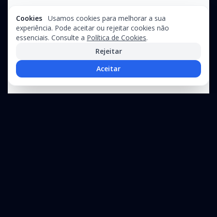
Cookies
Usamos cookies para melhorar a sua
experiência. Pode aceitar ou rejeitar cookies não
essenciais. Consulte a
Política de Cookies
.
Rejeitar
Aceitar
Precisa de assistência técnica?
Suporte especializado para equipamentos industriais e linhas de
produção