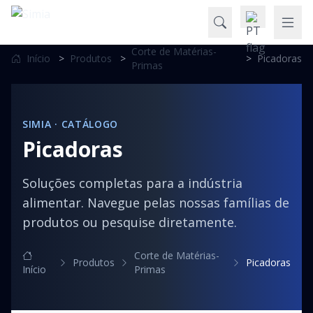
Corte de Matérias-
Início
>
Produtos
>
>
Picadoras
Primas
SIMIA · CATÁLOGO
Picadoras
Soluções completas para a indústria
alimentar. Navegue pelas nossas famílias de
produtos ou pesquise diretamente.
Corte de Matérias-
Produtos
Picadoras
Início
Primas