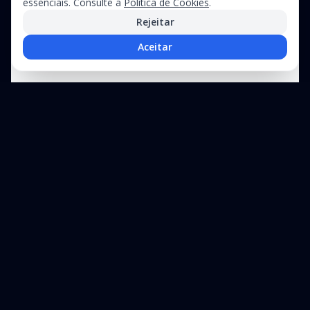
essenciais. Consulte a
Política de Cookies
.
Rejeitar
Aceitar
Precisa de assistência técnica?
Suporte especializado para equipamentos industriais e linhas de
produção
+351 212 326
Contacte-
WhatsApp
970
nos