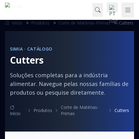
Início
>
Produtos
>
Corte de Matérias-Primas
>
Cutters
SIMIA · CATÁLOGO
Cutters
Soluções completas para a indústria
alimentar. Navegue pelas nossas famílias de
produtos ou pesquise diretamente.
Corte de Matérias-
Produtos
Cutters
Início
Primas