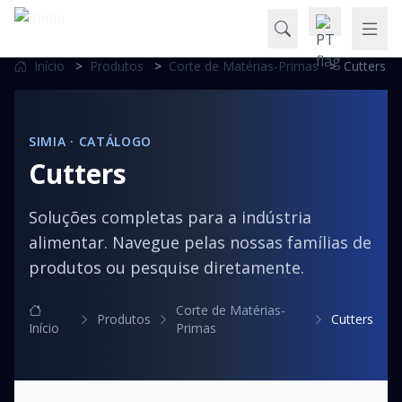
Início
>
Produtos
>
Corte de Matérias-Primas
>
Cutters
SIMIA · CATÁLOGO
Cutters
Soluções completas para a indústria
alimentar. Navegue pelas nossas famílias de
produtos ou pesquise diretamente.
Corte de Matérias-
Produtos
Cutters
Início
Primas