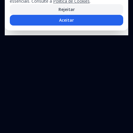
essenciais. Consulte a
Política de Cookies
.
Rejeitar
Aceitar
Precisa de assistência técnica?
Suporte especializado para equipamentos industriais e linhas de
produção
+351 212 326
Contacte-
WhatsApp
970
nos