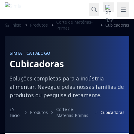
Corte de Matérias-
Início
>
Produtos
>
>
Cubicadoras
Primas
SIMIA · CATÁLOGO
Cubicadoras
Soluções completas para a indústria
alimentar. Navegue pelas nossas famílias de
produtos ou pesquise diretamente.
Corte de
Produtos
Cubicadoras
Início
Matérias-Primas