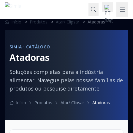
Início
>
Produtos
>
Atar/ Clipsar
>
Atadoras
SIMIA · CATÁLOGO
Atadoras
Soluções completas para a indústria
alimentar. Navegue pelas nossas famílias de
produtos ou pesquise diretamente.
Início
Produtos
Atar/ Clipsar
Atadoras